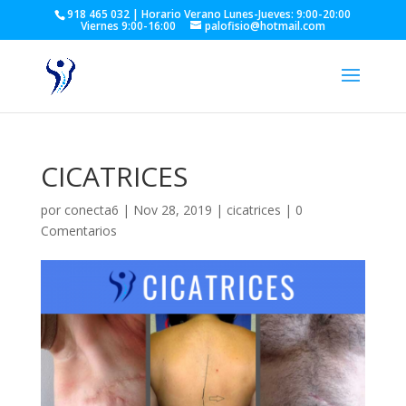
918 465 032 | Horario Verano Lunes-Jueves: 9:00-20:00
Viernes 9:00-16:00
palofisio@hotmail.com
CICATRICES
por
conecta6
|
Nov 28, 2019
|
cicatrices
|
0
Comentarios