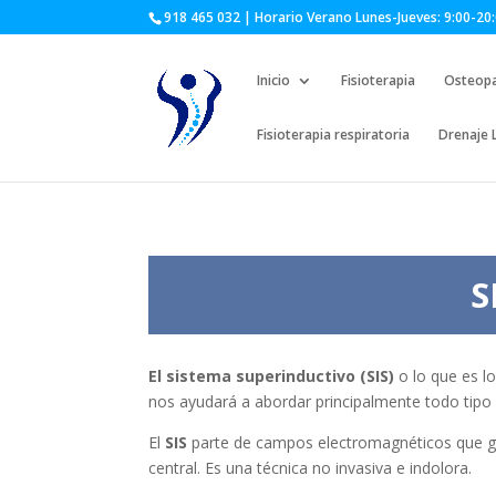
918 465 032 | Horario Verano Lunes-Jueves: 9:00-20:
Inicio
Fisioterapia
Osteopa
Fisioterapia respiratoria
Drenaje 
S
El sistema superinductivo (SIS)
o lo que es l
nos ayudará a abordar principalmente todo tipo 
El
SIS
parte de campos electromagnéticos que gene
central. Es una técnica no invasiva e indolora.