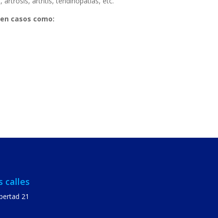
rtrosis, artritis, tendinopatías, etc.
o en casos como:
 calles
ibertad 21