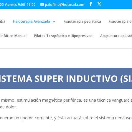
00 Viernes 9:00-16:00
palofisio@hotmail.com
tía
Fisioterapia Avanzada
Fisioterapia pediátrica
Fisioterapia 
Linfático Manual
Pilates Terapéutico e Hipopresivos
Acupuntura aplica
ISTEMA SUPER INDUCTIVO (SI
o mismo, estimulación magnética periférica, es una técnica vanguardis
de dolor.
ran un tipo de corriente, y ésta actuará sobre el sistema nervioso p