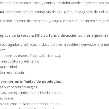
idad de un 84% en el alivio y control del dolor desde la primera sesión
ORA
contamos con un equipo SIS de alta gama, el Mag Rex, de Helios
ipo más potente del mercado, ya que cuenta con una intensidad de ha
ógicos de la terapia SIS y su forma de acción son los siguiente
esos agudos y crónicos, incluso dolores «rebeldes» derivados a la uni
lar.
a (edemas óseos, fisuras, fracturas…).
 musculatura y del nervio.
spasticidad.
ión respiratoria.
aremos en infinidad de patologías:
as y cervicobraquialgias.
icas, por ej. síndrome del túnel carpiano.
as óseos.
 síntomas de la incontinencia urinaria.