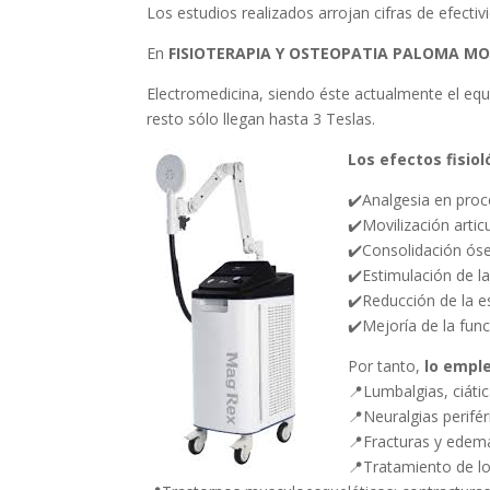
Los estudios realizados arrojan cifras de efectiv
En
FISIOTERAPIA Y OSTEOPATIA PALOMA M
Electromedicina, siendo éste actualmente el equ
resto sólo llegan hasta 3 Teslas.
Los efectos fisiol
✔️Analgesia en proc
✔️Movilización articu
✔️Consolidación óse
✔️Estimulación de la
✔️Reducción de la e
✔️Mejoría de la func
Por tanto,
lo emple
📍Lumbalgias, ciátic
📍Neuralgias perifér
📍Fracturas y edem
📍Tratamiento de los