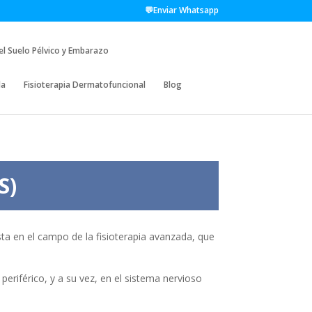
💬Enviar Whatsapp
del Suelo Pélvico y Embarazo
da
Fisioterapia Dermatofuncional
Blog
S)
ta en el campo de la fisioterapia avanzada, que
eriférico, y a su vez, en el sistema nervioso