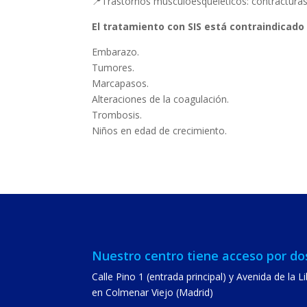
📍Trastornos musculoesqueléticos: contracturas, a
El tratamiento con SIS está contraindicad
Embarazo.
Tumores.
Marcapasos.
Alteraciones de la coagulación.
Trombosis.
Niños en edad de crecimiento.
Nuestro centro tiene acceso por dos
Calle Pino 1 (entrada principal) y Avenida de la L
en Colmenar Viejo (Madrid)