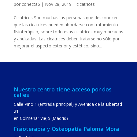
por
conecta6
|
Nov 28, 2019
|
cicatrices
Cicatrices Son muchas las personas que desconocen
que las cicatrices pueden abordarse con tratamiento
fisioterápico, sobre todo esas cicatrices muy marcadas
y abultadas. Las cicatrices deben tratarse no sólo por
mejorar el aspecto exterior y estético, sino...
Nuestro centro tiene acceso por dos
calles
Calle Pino 1 (entrada principal) y Avenida de la Libertad
21
en Colmenar Viejo (Madrid)
Fisioterapia y Osteopatía Paloma Mora